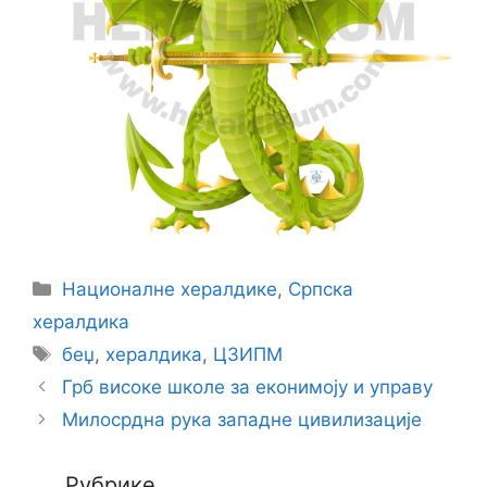
Categories
Националне хералдике
,
Српска
хералдика
Tags
беџ
,
хералдика
,
ЦЗИПМ
Грб високе школе за еконимоју и управу
Милосрдна рука западне цивилизације
Рубрике