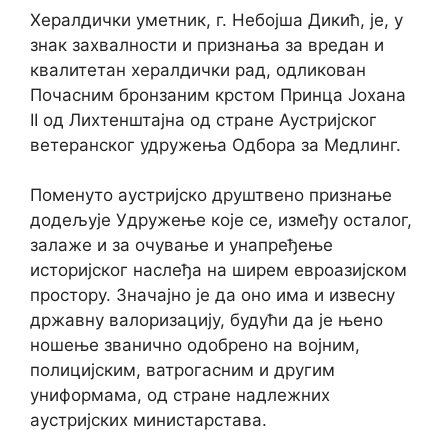
Хералдички уметник, г. Небојша Дикић, је, у
знак захвалности и признања за вредан и
квалитетан хералдички рад, одликован
Почасним бронзаним крстом Принца Јохана
II од Лихтенштајна од стране Аустријског
ветеранског удружења Одбора за Мeдлинг.
Поменуто аустријско друштвено признање
додељује Удружење које се, између осталог,
залаже и за очување и унапређење
историјског наслеђа на ширем евроазијском
простору. Значајно је да оно има и извесну
државну валоризацију, будући да је њено
ношење званично одобрено на војним,
полицијским, ватрогасним и другим
униформама, од стране надлежних
аустријских министарстава.