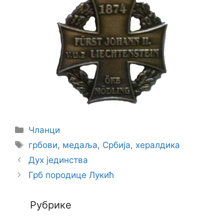
Categories
Чланци
Tags
грбови
,
медаља
,
Србија
,
хералдика
Дух јединства
Грб породице Лукић
Рубрике