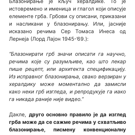
Блазонирање је кључ хералдике. То је
истовремено и именица и глагол који описује
елементе грба. Грбови су описани, приказани
и насликани у блазонирању. Или, јасније
исказано речима Сер Томаса Инеса од
Лернеја (Лорд Лајон 1945-’69.):
“Блазонирати грб значи описати га научно,
речима које су разумљиве, као што лекар
пише рецепт, или архитекта спецификацију.
Из исправног блазонирања, свако верзиран у
хералдику може моментално да замисли
како неки грб изгледа, и репродукује га иако
га никада раније није видео.”
Дакле,
друго основно правило је да изглед
грба може да се сажме речима у схватљиво
блазонирање, писмену конвенционалну