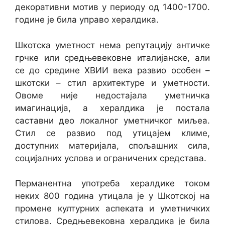
декоративни мотив у периоду од 1400-1700.
године је била управо хералдика.
Шкотска уметност нема репутацију античке
грчке или средњевековне италијанске, али
се до средине XВИИ века развио особен –
шкотски – стил архитектуре и уметности.
Овоме није недостајала уметничка
имагинација, а хералдика је постала
саставни део локалног уметничког миљеа.
Стил се развио под утицајем климе,
доступних материјала, спољашних сила,
социјалних услова и ограничених средстава.
Перманентна употреба хералдике током
неких 800 година утицала је у Шкотској на
промене културних аспеката и уметничких
стилова. Средњевековна хералдика је била