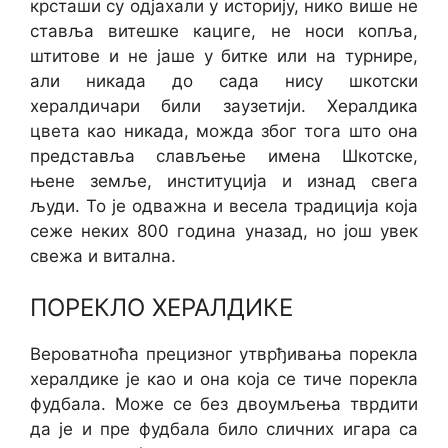
крсташи су одјахали у историју, нико више не
ставља витешке кациге, не носи копља,
штитове и не јаше у битке или на турнире,
али никада до сада нису шкотски
хералдичари били заузетији. Хералдика
цвета као никада, можда због тога што она
представља слављење имена Шкотске,
њене земље, институција и изнад свега
људи. То је одважна и весела традиција која
сеже неких 800 година уназад, но још увек
свежа и витална.
ПОРЕКЛО ХЕРАЛДИКЕ
Вероватноћа прецизног утврђивања порекла
хералдике је као и она која се тиче порекла
фудбала. Може се без двоумљења тврдити
да је и пре фудбала било сличних игара са