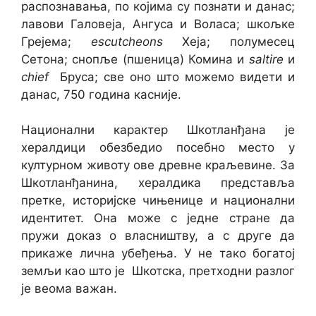
распознавања, по којима су познати и данас;
лавови Галовеја, Ангуса и Воласа; шкољке
Грејема;
escutcheons
Хеја; полумесец
Сетона; снопље (пшеница) Комина и
saltire
и
chief
Бруса; све оно што можемо видети и
данас, 750 година касније.
Национални карактер Шкотланђана је
хералдици обезбедио посебно место у
културном животу ове древне краљевине. За
Шкотланђанина, хералдика представља
претке, историјске чињенице и национални
идентитет. Она може с једне стране да
пружи доказ о власништву, а с друге да
прикаже лична убеђења. У не тако богатој
земљи као што је Шкотска, претходни разлог
је веома важан.