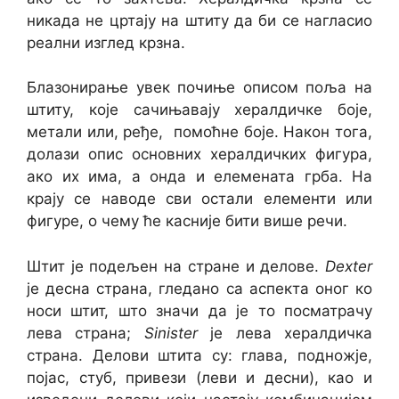
никада не цртају на штиту да би се нагласио
реални изглед крзна.
Блазонирање увек почиње описом поља на
штиту, које сачињавају хералдичке боје,
метали или, ређе, помоћне боје. Након тога,
долази опис основних хералдичких фигура,
ако их има, а онда и елемената грба. На
крају се наводе сви остали елементи или
фигуре, о чему ће касније бити више речи.
Штит је подељен на стране и делове.
Dexter
је десна страна, гледано са аспекта оног ко
носи штит, што значи да је то посматрачу
лева страна;
Sinister
је лева хералдичка
страна. Делови штита су: глава, подножје,
појас, стуб, привези (леви и десни), као и