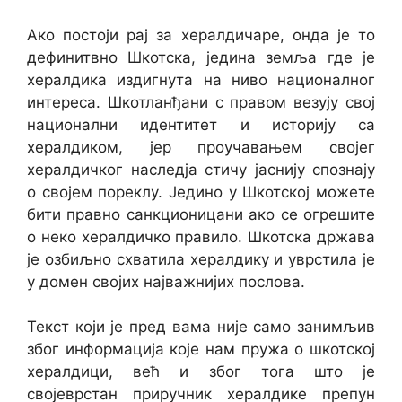
Ако постоји рај за хералдичаре, онда је то
дефинитвно Шкотска, једина земља где је
хералдика издигнута на ниво националног
интереса. Шкотланђани с правом везују свој
национални идентитет и историју са
хералдиком, јер проучавањем својег
хералдичког наследја стичу јаснију спознају
о својем пореклу. Једино у Шкотској можете
бити правно санкционицани ако се огрешите
о неко хералдичко правило. Шкотска држава
је озбиљно схватила хералдику и уврстила је
у домен својих најважнијих послова.
Текст који је пред вама није само занимљив
због информација које нам пружа о шкотској
хералдици, већ и због тога што је
својеврстан приручник хералдике препун