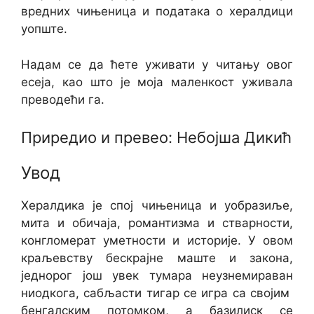
вредних чињеница и података о хералдици
уопште.
Надам се да ћете уживати у читању овог
есеја, као што је моја маленкост уживала
преводећи га.
Приредио и превео: Небојша Дикић
Увод
Хералдика је спој чињеница и уобразиље,
мита и обичаја, романтизма и стварности,
конгломерат уметности и историје. У овом
краљевству бескрајне маште и закона,
једнорог још увек тумара неузнемираван
ниодкога, сабљасти тигар се игра са својим
бенгалским потомком, а базилиск се