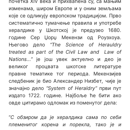
почетка XIV века и прихваћена су, са мањим
изменама, широм Европе и у оним земљама
које се одликују европском традицијом. Прво
систематично тумачење правила и употребе
хералдике у Шкотској је предузео 1680.
године Сер Џорџ Мекензи од Роузхоуа.
Његово дело
“
The Science of Herauldry
treated as part of the Civil Law and Law of
Nations.
..”
је још увек актуелно и део је
великог процвата шкотске литературе
правне тематике тог периода. Мекензијев
следбеник је био
Александер Низбет
,
чије је
значајно дело
“
System of Heraldry
”
први пут
издато 1722. године. Најбоље ће бити ако
овде цитирамо одломак из поменутог дела:
“
С обзиром да је хералдика сама по себи
племенитог корена и порекла, тако је и