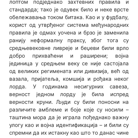
лоптом подједнако захтевних правила и
стандарда; тако је одувек било и неке врсте
обележавања током битака. Као и у фудбалу,
корист од утврђеног система међународних
правила је одмах уочена и брзо је заменила
ранију неформалну праксу, због тога су
средњевековне ливреје и беџеви били врло
добро прихваћени и раширени; војна
јединица у средњем веку се није састојала
од великих регимената или дивизија, већ од
вазала, пријатеља, комшија и рођака неког
лорда. У годинама несигурних савеза,
верност једном лорду је била испред
верности круни. Људи су били поносни на
различите амблеме и боје које су носили –
таштина мора да је играла пођеднако важну
улогу као и војна идентификација – и били су
спремни да их истакну као што то данас чине