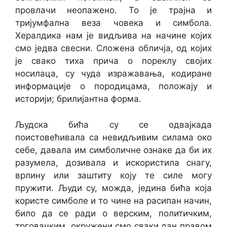
провлачи неопажено. То је трајна и
тријумфална веза човека и симбола.
Хералдика нам је видљива на начине којих
смо једва свесни. Сложена обличја, од којих
је свако тиха прича о пореклу својих
носилаца, су чуда изражавања, кодиране
информације о породицама, положају и
историји; брилијантна форма.
Људска бића су се одвајкада
поистовећивала са невидљивим силама око
себе, давала им симболичне ознаке да би их
разумела, дозивала и искористила снагу,
врлину или заштиту коју те силе могу
пружити. Људи су, можда, једина бића која
користе симболе и то чине на расипан начин,
било да се ради о верским, поли­тичким,
трговачким, окру­жени смо сваки дан правом