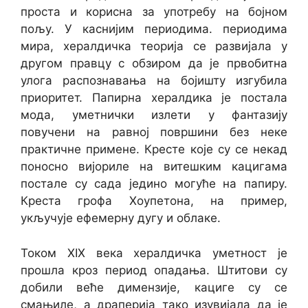
проста и корисна за употребу на бојном
пољу. У каснијим периодима. периодима
мира, хералдичка теорија се развијала у
другом правцу с обзиром да је првобитна
улога распознавања на бојишту изгубила
приоритет. Папирна хералдика је постала
мода, уметнички излети у фантазију
повучени на равној површини без неке
практичне примене. Кресте које су се некад
поносно вијориле на витешким кацигама
постале су сада једино могуће на папиру.
Креста грофа Хоупетона, на пример,
укључује ефемерну дугу и облаке.
Током XIX века хералдичка уметност је
прошла кроз период опадања. Штитови су
добили веће димензије, кациге су се
смањиле, а драперија тако изувијала да је