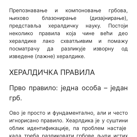
Препознавање и компоновање грбова,
њихово блазонирање (дизајнирање),
представља хералдичку науку. Постоји
неколико правила која чине већи део
хералдике лако схватљивим и помажу
посматрачу да разликује изворну од
изведене (лажне) хералдике.
ХЕРАЛДИЧКА ПРАВИЛА
Прво правило: једна особа – један
грб.
Ово је просто и фундаментално, али и често
игнорисано правило. Хеарлдика је у суштини
облик идентификације, па проблем настаје
када треба разликовати грбове људи истих