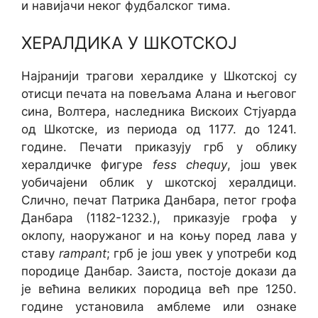
и навијачи неког фудбалског тима.
ХЕРАЛДИКА У ШКОТСКОЈ
Најранији трагови хералдике у Шкотској су
отисци печата на повељама Алана и његовог
сина, Волтера, наследника Вискоих Стјуарда
од Шкотске, из периода од 1177. до 1241.
године. Печати приказују грб у облику
хералдичке фигуре
fess chequy
, још увек
уобичајени облик у шкотској хералдици.
Слично, печат Патрика Данбара, петог грофа
Данбара (1182-1232.), приказује грофа у
оклопу, наоружаног и на коњу поред лава у
ставу
rampant
; грб је још увек у употреби код
породице Данбар. Заиста, постоје докази да
је већина великих породица већ пре 1250.
године установила амблеме или ознаке