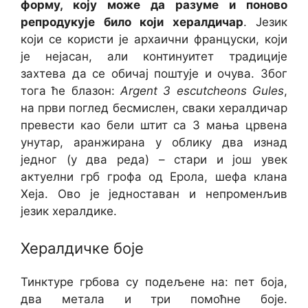
форму, коју може да разуме и поново
репродукује било који хералдичар
. Језик
који се користи је архаични француски, који
је нејасан, али континуитет традиције
захтева да се обичај поштује и очува. Због
тога ће блазон:
Argent 3 escutcheons Gules
,
на први поглед бесмислен, сваки хералдичар
превести као бели штит са 3 мања црвена
унутар, аранжирана у облику два изнад
једног (у два реда) – стари и још увек
актуелни грб грофа од Ерола, шефа клана
Хеја. Ово је једноставан и непроменљив
језик хералдике.
Хералдичке боје
Тинктуре грбова су подељене на: пет боја,
два метала и три помоћне боје.