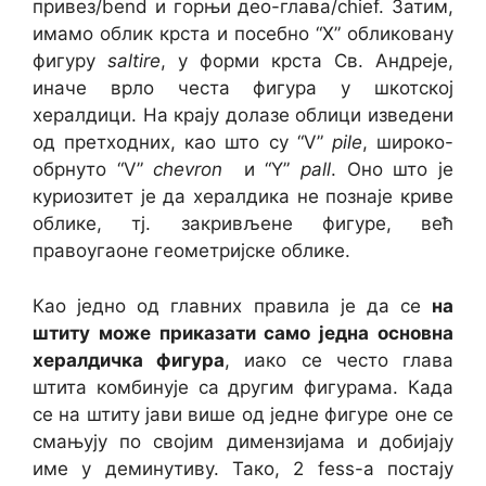
привез/bend и горњи део-глава/chief. Затим,
имамо облик крста и посебно “X” обликовану
фигуру
saltire
, у форми крста Св. Андреје,
иначе врло честа фигура у шкотској
хералдици. На крају долазе облици изведени
од претходних, као што су “V”
pile
, широко-
обрнуто “V”
chevron
и “Y”
pall
. Оно што је
куриозитет је да хералдика не познаје криве
облике, тј. закривљене фигуре, већ
правоугаоне геометријске облике.
Као једно од главних правила је да се
на
штиту може приказати само једна основна
хералдичка фигура
, иако се често глава
штита комбинује са другим фигурама. Када
се на штиту јави више од једне фигуре оне се
смањују по својим димензијама и добијају
име у деминутиву. Тако, 2 fess-а постају