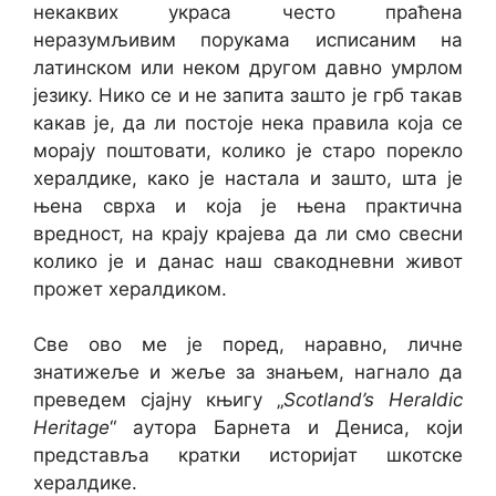
некаквих украса често праћена
неразумљивим порукама исписаним на
латинском или неком другом давно умрлом
језику. Нико се и не запита зашто је грб такав
какав је, да ли постоје нека правила која се
морају поштовати, колико је старо порекло
хералдике, како је настала и зашто, шта је
њена сврха и која је њена практична
вредност, на крају крајева да ли смо свесни
колико је и данас наш свакодневни живот
прожет хералдиком.
Све ово ме је поред, наравно, личне
знатижеље и жеље за знањем, нагнало да
преведем сјајну књигу „
Scotland’s Heraldic
Heritage
“ аутора Барнета и Дениса, који
представља кратки историјат шкотске
хералдике.