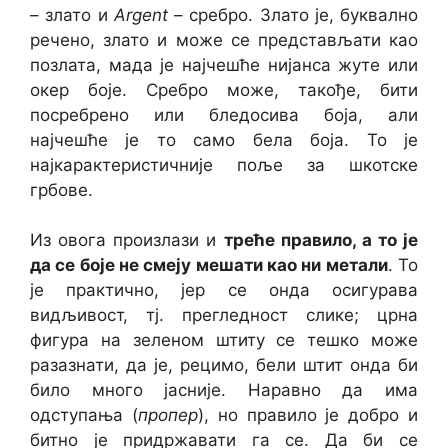
– злато и
Argent
– сребро. Злато је, буквално
речено, злато и може се представљати као
позлата, мада је најчешће нијанса жуте или
окер боје. Сребро може, такође, бити
посребрено или бледосива боја, али
најчешће је то само бела боја. То је
најкарактеристичније поље за шкотске
грбове.
Из овога произлази и
треће правило, а то је
да се боје не смеју мешати као ни метали
. То
је практично, јер се онда осигурава
видљивост, тј. прегледност слике; црна
фигура на зеленом штиту се тешко може
разазнати, да је, рецимо, бели штит онда би
било много јасније. Наравно да има
одступања (
пропер
), но правило је добро и
битно је придржавати га се. Да би се