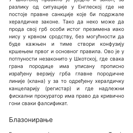
разлику од ситуације у Енглеској где не
постоје правне санкције које би подржале
хералдичке законе. Тако да неко може да
прода свој грб особи истог презимена иако
нису у крвном сродству, без могућности да
буде кажњен и тиме створи конфузију
кршењем првог и основног правила. Ово је у
потпуности незаконито у Шкотској, где свака
грана породице има уписану прописно
израђену верзију грба главне породичне
линије (клана) у за то одређену хералдичку
канцеларију (регистар) и где надлежни
фискални прокуратор има право да кривично
гони сваки фалсификат.
Блазонирање