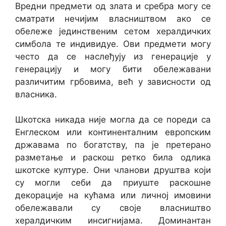
Вредни предмети од злата и сребра могу се
сматрати нечијим власништвом ако се
обележе јединственим сетом хералдичких
симбола те индивидуе. Ови предмети могу
често да се наслеђују из генерације у
генерацију и могу бити обележавани
различитим грбовима, већ у зависности од
власника.
Шкотска никада није могла да се пореди са
Енглеском или континенталним европским
државама по богатству, па је претерано
разметање и раскош ретко била одлика
шкотске културе. Они чланови друштва који
су могли себи да приуште раскошне
декорације на кућама или личној имовини
обележавали су своје власништво
хералдичким инсигнијама. Доминантан