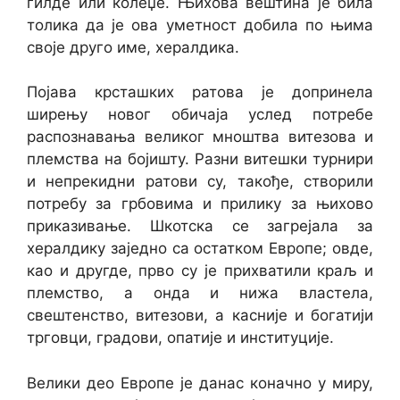
гилде или колеџе. Њихова вештина је била
толика да је ова уметност добила по њима
своје друго име, хералдика.
Појава крсташких ратова је допринела
ширењу новог обичаја услед потребе
распознавања великог мноштва витезова и
племства на бојишту. Разни витешки турнири
и непрекидни ратови су, такође, створили
потребу за грбовима и прилику за њихово
приказивање. Шкотска се загрејала за
хералдику заједно са остатком Европе; овде,
као и другде, прво су је прихватили краљ и
племство, а онда и нижа властела,
свештенство, витезови, а касније и богатији
трговци, градови, опатије и институције.
Велики део Европе је данас коначно у миру,