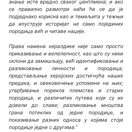
знање исте вредно сваког џентлмена; и ако
се правилно размотри наћи ће се да је
подједнако корисна као и темељита у тежњи
да илуструје историјат не само појединих
породица већ и читаве нације.
Права намена хералдике није само просто
приказивање и велелепност, као што су неки
склони да замишљају, већ идентификовање и
разликовање личности и породица;
представљање херојских достигнућа наших
предака, и овековечење успомене на њих;
утврђивање порекла племства и старих
породица, и различитих путева који су их
довели до славе; разликовање мноштва
грана потеклих од једне породице, и
показивање разних односа у којима стоје
породице једне с другима.
”