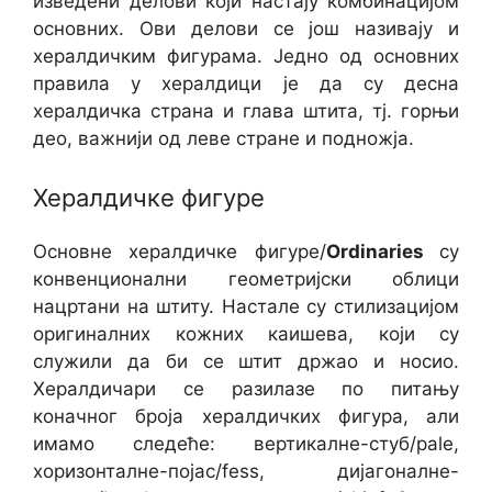
изведени делови који настају комбинацијом
основних. Ови делови се још називају и
хералдичким фигурама. Једно од основних
правила у хералдици је да су десна
хералдичка страна и глава штита, тј. горњи
део, важнији од леве стране и подножја.
Хералдичке фигуре
Основне хералдичке фигуре/
Ordinaries
су
конвенционални геометријски облици
нацртани на штиту. Настале су стилизацијом
оригиналних кожних каишева, који су
служили да би се штит држао и носио.
Хералдичари се разилазе по питању
коначног броја хералдичких фигура, али
имамо следеће: вертикалне-стуб/pale,
хоризонталне-појас/fess, дијагоналне-