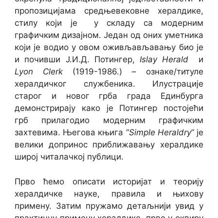
пропозицијама средњевековне хералдике,
стилу који је у складу са модерним
графичким дизајном. Један од оних уметника
који је водио у овом оживљављавању био је
и почивши Ј.И.Д. Потингер,
Islay Herald
и
Lyon Clerk
(1919-1986.) – ознаке/титуле
хералдичког службеника. Илустрације
старог и новог грба града Единбурга
демонстрирају како је Потингер постојећи
грб прилагодио модерним графичким
захтевима. Његова књига “
Simple Heraldry
” је
велики допринос приближавању хералдике
широј читалачкој публици.
Прво ћемо описати историјат и теорију
хералдичке науке, правила и њихову
примену. Затим пружамо детаљнији увид у
практичну примену хералдике, прво у оквиру