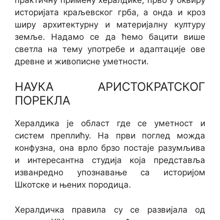
историјата краљевског грба, а онда и кроз
ширу архитектурну и материјалну културу
земље. Надамо се да ћемо бацити више
светла на тему употребе и адаптације ове
древне и живописне уметности.
НАУКА АРИСТОКРАТСКОГ
ПОРЕКЛА
Хералдика је област где се уметност и
систем преплићу. На први поглед можда
конфузна, она врло брзо постаје разумљива
и интересантна студија која представља
изванредно упознавање са историјом
Шкотске и њених породица.
Хералдичка правила су се развијала од