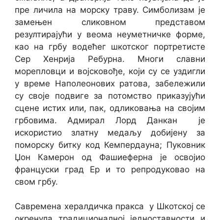
пре личила на морску траву. Симболизам је
замењен сликовном представом
резултирајући у веома неуметничке форме,
као на грбу водећег шкотског портретисте
Сер Хенрија Ребурна. Многи славни
морепловци и војсковође, који су се уздигли
у време Наполеонових ратова, забележили
су своје подвиге за потомство приказујући
сцене истих или, пак, одликовања на својим
грбовима. Адмирал Лорд Данкан је
искористио златну медаљу добијену за
поморску битку код Кемпердауна; Пуковник
Џон Камерон од Фашиеферна је освојио
француски град Ер и то репродуковао на
свом грбу.
Савремена хералдичка пракса у Шкотској се
окренула традиционалној једноставности и