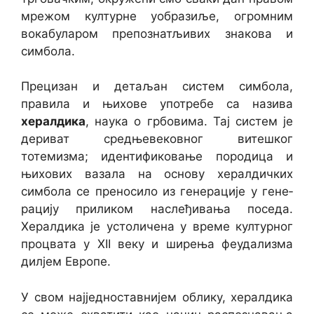
мрежом културне уобразиље, огромним
вокабуларом препознатљивих знакова и
симбола.
Прецизан и детаљан систем симбола,
правила и њихове употребе са назива
хералдика
, наука о грбовима. Тај систем је
дериват средњевековног витешког
тотемизма; идентификовање породица и
њихових вазала на основу хералдичких
симбола се преносило из генерације у гене­
рацију приликом насле­ђивања поседа.
Херал­дика је устоличена у време културног
процвата у XII веку и ширења феудализма
дилјем Европе.
У свом најједноставнијем облику, хералдика