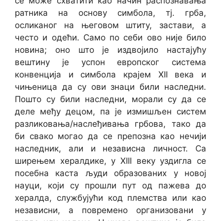
се може схватити као начин распознавања
ратника на основу симбола, тј. грба,
осликаног на његовом штиту, застави, а
често и одећи. Само по себи ово није било
новина; оно што је издвојило настајућу
вештину је успон европског система
конвенција и симбола крајем XII века и
чињеница да су ови знаци били наследни.
Пошто су били наследни, морали су да се
деле међу децом, па је измишљен систем
разликовања/наслеђивања грбова, тако да
би свако могао да се препозна као нечији
наследник, али и независна личност. Са
ширењем хералдике, у XIII веку уздигла се
посебна каста људи образованих у новој
науци, који су прошли пут од пажева до
хералда, службујући код племства или као
независни, а повремено организовани у