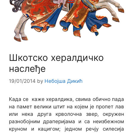
Шкотско хералдичко
наслеђе
19/01/2014
by
Небојша Дикић
Када се каже хералдика, свима обично пада
на памет велики штит на којем је пропет лав
или нека друга крволочна звер, окружен
разнобојним драперијама и са неизбежном
круном и кацигом; једном речју силесија