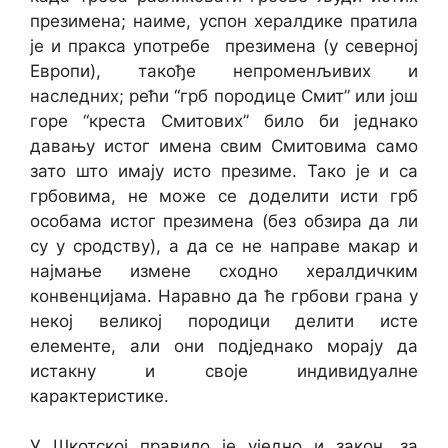
презимена; наиме, успон хералдике пратила
је и пракса употребе презимена (у северној
Европи), такође непроменљивих и
наследних; рећи “грб породице Смит” или још
горе “креста Смитових” било би једнако
давању истог имена свим Смитовима само
зато што имају исто презиме. Тако је и са
грбовима, не може се доделити исти грб
особама истог презимена (без обзира да ли
су у сродству), а да се не направе макар и
најмање измене сходно хералдичким
конвенцијама. Наравно да ће грбови грана у
некој великој породици делити исте
елементе, али они подједнако морају да
истакну и своје индивидуалне
карактеристике.
У Шкотској правило је уједно и закон, за