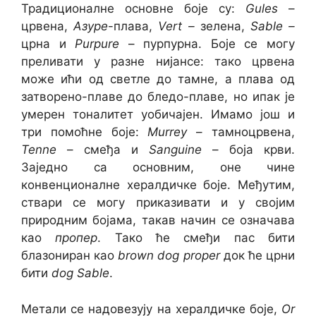
Традиционалне основне боје су:
Gules
–
црвена,
Азуре
-плава,
Vert –
зелена,
Sable –
црна и
Purpure
– пурпурна. Боје се могу
преливати у разне нијансе: тако црвена
може ићи од светле до тамне, а плава од
затворено-плаве до бледо-плаве, но ипак је
умерен тоналитет уобичајен. Имамо још и
три помоћне боје:
Murrey
– тамноцрвена,
Tenne
– смеђа и
Sanguine
– боја крви.
Заједно са основним, оне чине
конвенционалне хералдичке боје. Међутим,
ствари се могу приказивати и у својим
природним бојама, такав начин се означава
као
пропер
. Тако ће смеђи пас бити
блазониран као
brown dog proper
док ће црни
бити
dog Sable
.
Метали се надовезују на хералдичке боје,
Or