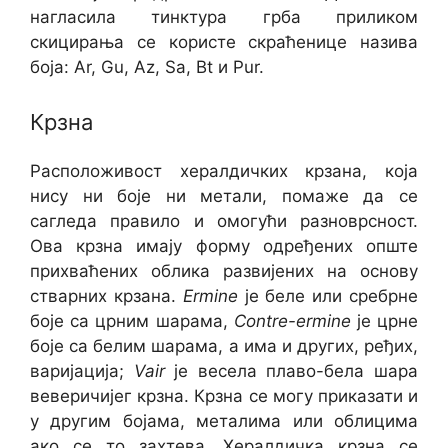
нагласила тинктура грба приликом
скицирања се користе скраћенице назива
боја: Ar, Gu, Az, Sa, Bt и Pur.
Крзна
Расположивост хералдичких крзана, која
нису ни боје ни метали, помаже да се
сагледа правило и омогући разноврсност.
Ова крзна имају форму одређених опште
прихваћених облика развијених на основу
стварних крзана.
Ermine
је беле или сребрне
боје са црним шарама,
Contre-ermine
је црне
боје са белим шарама, а има и других, ређих,
варијација;
Vair
је весела плаво-бела шара
веверичијег крзна. Крзна се могу приказати и
у другим бојама, металима или облицима
ако се то захтева. Хералдичка крзна се