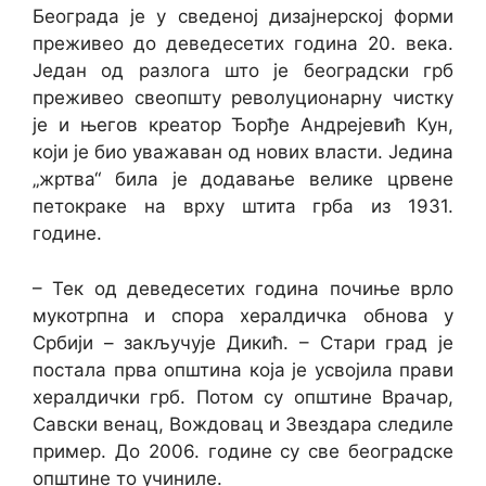
Београда је у сведеној дизајнерској форми
преживео до деведесетих година 20. века.
Један од разлога што је београдски грб
преживео свеопшту револуционарну чистку
је и његов креатор Ђорђе Андрејевић Кун,
који је био уважаван од нових власти. Једина
„жртва“ била је додавање велике црвене
петокраке на врху штита грба из 1931.
године.
– Тек од деведесетих година почиње врло
мукотрпна и спора хералдичка обнова у
Србији – закључује Дикић. – Стари град је
постала прва општина која је усвојила прави
хералдички грб. Потом су општине Врачар,
Савски венац, Вождовац и Звездара следиле
пример. До 2006. године су све београдске
општине то учиниле.