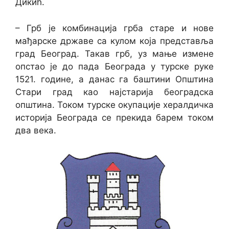
Дикић.
– Грб је комбинација грба старе и нове
мађарске државе са кулом која представља
град Београд. Такав грб, уз мање измене
опстао је до пада Београда у турске руке
1521. године, а данас га баштини Општина
Стари град као најстарија београдска
општина. Током турске окупације хералдичка
историја Београда се прекида барем током
два века.