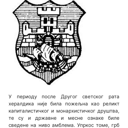
У периоду после Другог светског рата
хералдика није била пожељна као реликт
капиталистичког и монархистичког друштва,
те су и државне и месне ознаке биле
сведене на ниво амблема. Упркос томе, грб