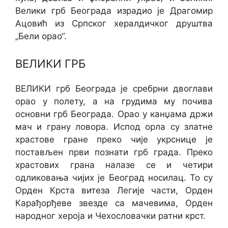
Велики грб Београда израдио је Драгомир
Ацовић из Српског хералдичког друштва
„Бели орао“.
ВЕЛИКИ ГРБ
ВЕЛИКИ грб Београда је сребрни двоглави
орао у полету, а на грудима му почива
основни грб Београда. Орао у канџама држи
мач и грану ловора. Испод орла су златне
храстове гране преко чије укрснице је
постављен први познати грб града. Преко
храстових грана налазе се и четири
одликовања чијих је Београд носилац. То су
Орден Крста витеза Легије части, Орден
Карађорђеве звезде са мачевима, Орден
народног хероја и Чехословачки ратни крст.