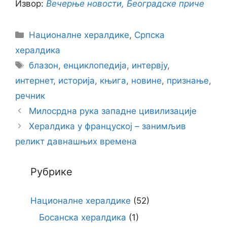
Извор:
Вечерње новости, Београдске приче
Categories
Националне хералдике
,
Српска
хералдика
Tags
блазон
,
енциклопедија
,
интервју
,
интернет
,
историја
,
књига
,
новине
,
признање
,
речник
Милосрдна рука западне цивилизације
Хералдика у француској – занимљив
реликт давнашњих времена
Рубрике
Националне хералдике
(52)
Босанска хералдика
(1)