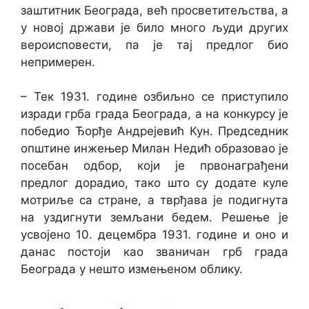
заштитник Београда, већ просветитељства, а
у новој држави је било много људи других
вероисповести, па је тај предлог био
непримерен.
– Тек 1931. године озбиљно се приступило
изради грба града Београда, а на конкурсу је
победио Ђорђе Андрејевић Кун. Председник
општине инжењер Милан Недић образовао је
посебан одбор, који је првонаграђени
предлог дорадио, тако што су додате куле
мотриље са стране, а тврђава је подигнута
на уздигнути земљани бедем. Решење је
усвојено 10. децембра 1931. године и оно и
данас постоји као званичан грб града
Београда у нешто измењеном облику.