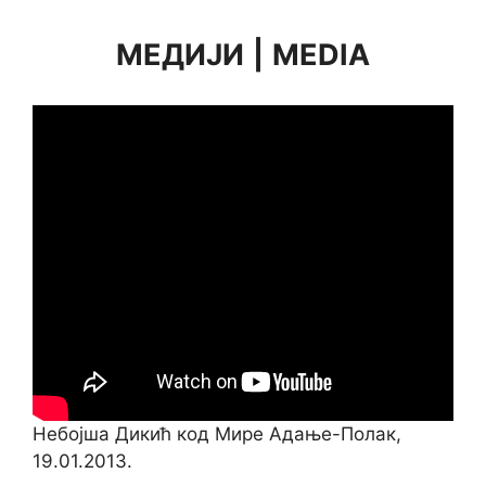
МЕДИЈИ
|
MEDIA
Небојша Дикић код Мире Адање-Полак,
19.01.2013.