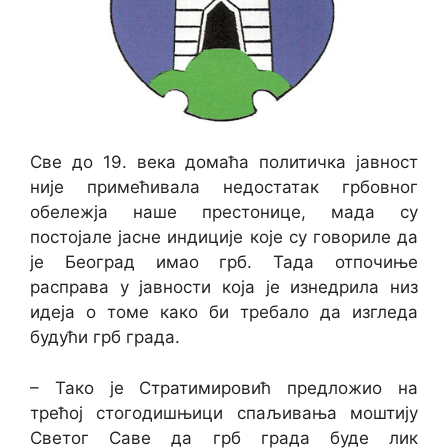
Све до 19. века домаћа политичка јавност
није примећивала недостатак грбовног
обележја наше престонице, мада су
постојале јасне индиције које су говориле да
је Београд имао грб. Тада отпочиње
расправа у јавности која је изнедрила низ
идеја о томе како би требало да изгледа
будући грб града.
– Тако је Стратимировић предложио на
трећој стогодишњици спаљивања моштију
Светог Саве да грб града буде лик