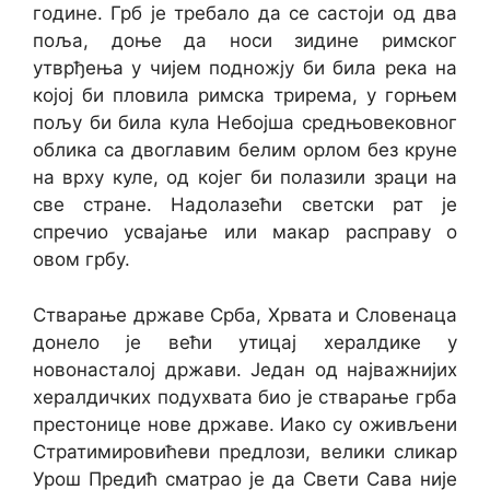
године. Грб је требало да се састоји од два
поља, доње да носи зидине римског
утврђења у чијем подножју би била река на
којој би пловила римска трирема, у горњем
пољу би била кула Небојша средњовековног
облика са двоглавим белим орлом без круне
на врху куле, од којег би полазили зраци на
све стране. Надолазећи светски рат је
спречио усвајање или макар расправу о
овом грбу.
Стварање државе Срба, Хрвата и Словенаца
донело је већи утицај хералдике у
новонасталој држави. Један од најважнијих
хералдичких подухвата био је стварање грба
престонице нове државе. Иако су оживљени
Стратимировићеви предлози, велики сликар
Урош Предић сматрао је да Свети Сава није