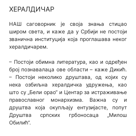
ХЕРАЛДИЧАР
НАШ саговорник је своја знања стицао
широм света, и каже да у Србији не постоји
званична институција која проглашава неког
хералдичарем.
– Постоји обимна литература, као и одређен
број познавалаца ове области – каже Дикић.
– Постоји неколико друштава, од којих су
нека озбиљна хералдичка удружења, као
што су „Бели орао“ и Центар за истраживање
православног монархизма. Важна су и
друштва која окупљају ентузијасте, попут
Друштва српских грбоносаца „Милош
Обилић“.