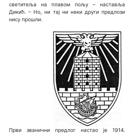
светитеља на плавом пољу – наставља
Дикић. – Но, ни тај ни неки други предлози
нису прошли.
Први званични предлог настао је 1914.