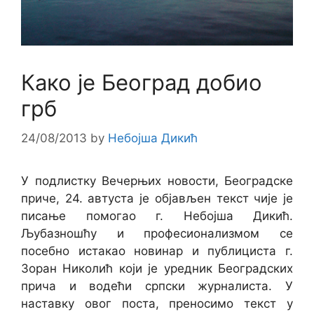
Како је Београд добио
грб
24/08/2013
by
Небојша Дикић
У подлистку Вечерњих новости, Београдске
приче, 24. автуста је објављен текст чије је
писање помогао г. Небојша Дикић.
Љубазношћу и професионализмом се
посебно истакао новинар и публициста г.
Зоран Николић који је уредник Београдских
прича и водећи српски журналиста. У
наставку овог поста, преносимо текст у