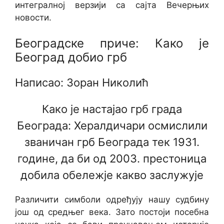
интегралној верзији са сајта Вечерњих
новости.
Београдске приче: Како је
Београд добио грб
Написао: Зоран Николић
Како је настајао грб града
Београда: Хералдичари осмислили
званичан грб Београда тек 1931.
године, да би од 2003. престоница
добила обележје какво заслужује
Различити симболи одређују нашу судбину
још од средњег века. Зато постоји посебна