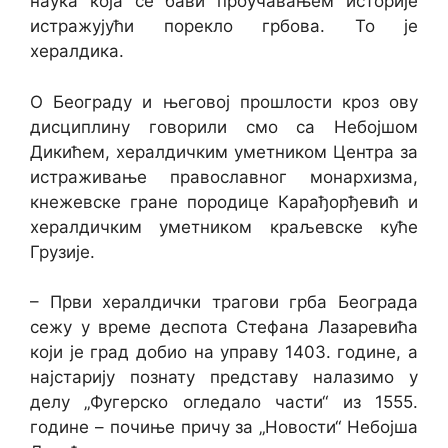
наука која се бави проучавањем историје
истражујући порекло грбова. То је
хералдика.
О Београду и његовој прошлости кроз ову
дисциплину говорили смо са Небојшом
Дикићем, хералдичким уметником Центра за
истраживање православног монархизма,
кнежевске гране породице Карађорђевић и
хералдичким уметником краљевске куће
Грузије.
– Први хералдички трагови грба Београда
сежу у време деспота Стефана Лазаревића
који је град добио на управу 1403. године, а
најстарију познату представу налазимо у
делу „Фугерско огледало части“ из 1555.
године – почиње причу за „Новости“ Небојша