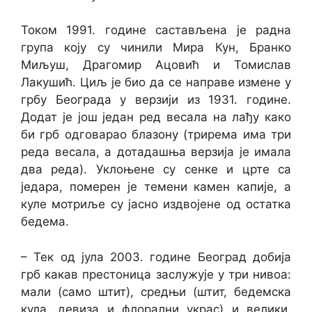
Током 1991. године састављена је радна
група коју су чинили Мира Кун, Бранко
Миљуш, Драгомир Ацовић и Томислав
Лакушић. Циљ је био да се направе измене у
грбу Београда у верзији из 1931. године.
Додат је још један ред весала на лађу како
би грб одговарао блазону (трирема има три
реда весала, а дотадашња верзија је имала
два реда). Уклоњене су сенке и црте са
једара, померен је темени камен капије, а
куле мотриље су јасно издвојене од остатка
бедема.
– Тек од јула 2003. године Београд добија
грб какав престоница заслужује у три нивоа:
мали (само штит), средњи (штит, бедемска
кула, девиза и флорални украс) и велики.