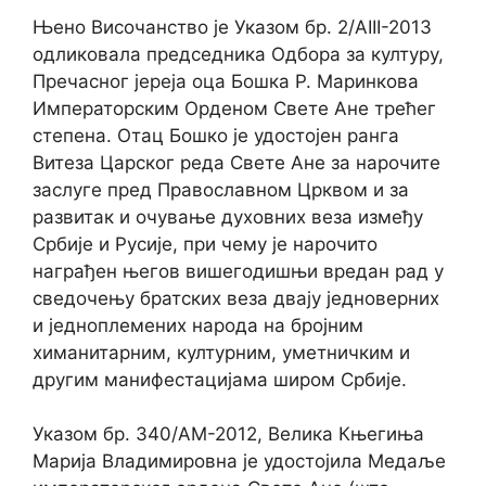
Њено Височанство је Указом бр. 2/АIII-2013
одликовала председника Одбора за културу,
Пречасног јереја оца Бошка Р. Маринкова
Императорским Орденом Свете Ане трећег
степена. Отац Бошко је удостојен ранга
Витеза Царског реда Свете Ане за нарочите
заслуге пред Православном Црквом и за
развитак и очување духовних веза између
Србије и Русије, при чему је нарочито
награђен његов вишегодишњи вредан рад у
сведочењу братских веза двају једноверних
и једноплемених народа на бројним
химанитарним, културним, уметничким и
другим манифестацијама широм Србије.
Указом бр. 340/АМ-2012, Велика Књегиња
Марија Владимировна је удостојила Медаље