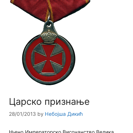
Царско признање
28/01/2013
by
Небојша Дикић
Њено Императорско Височанство Велика