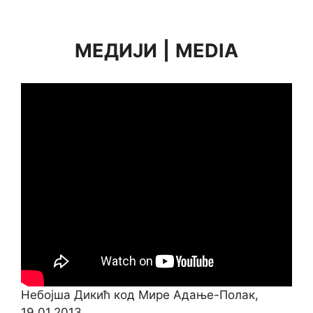
МЕДИЈИ
|
MEDIA
Небојша Дикић код Мире Адање-Полак,
19.01.2013.