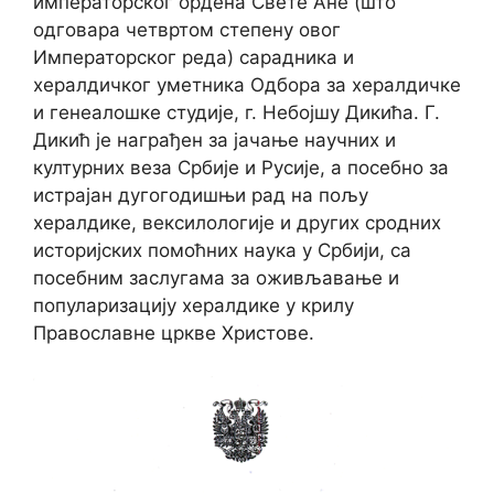
императорског ордена Свете Ане (што
одговара четвртом степену овог
Императорског реда) сарадника и
хералдичког уметника Одбора за хералдичке
и генеалошке студије, г. Небојшу Дикића. Г.
Дикић је награђен за јачање научних и
културних веза Србије и Русије, а посебно за
истрајан дугогодишњи рад на пољу
хералдике, вексилологије и других сродних
историјских помоћних наука у Србији, са
посебним заслугама за оживљавање и
популаризацију хералдике у крилу
Православне цркве Христове.