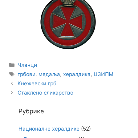
Categories
Чланци
Tags
грбови
,
медаља
,
хералдика
,
ЦЗИПМ
Кнежевски грб
Стаклено сликарство
Рубрике
Националне хералдике
(52)