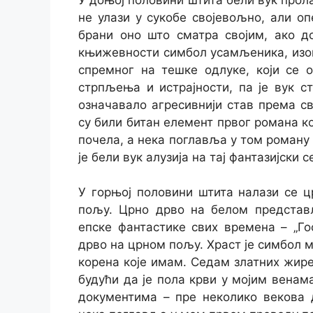
не улази у сукобе својевољно, али о
брани оно што сматра својим, ако до
књижевности симбол усамљеника, изоп
спремног на тешке одлуке, који се о
стрпљења и истрајности, па је вук с
означавало агресивнији став према св
су били битан елемент првог романа ко
почела, а нека поглавља у том роману
је бели вук алузија на тај фантазијски с
У горњој половини штита налази се ц
пољу. Црно дрво на белом представљ
епске фантастике свих времена – „Го
дрво на црном пољу. Храст је симбол м
корена које имам. Седам златних жире
будући да је пола крви у мојим венам
документима – пре неколико векова 