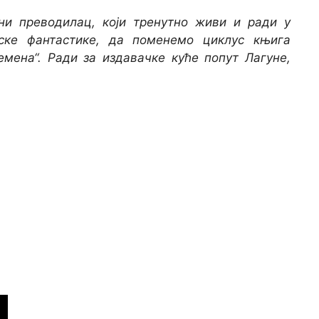
ни преводилац, који тренутно живи и ради у
пске фантастике, да поменемо циклус књига
мена“. Ради за издавачке куће попут Лагуне,