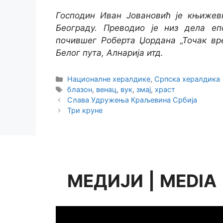
Господин Иван Јовановић је књижев
Београду. Преводио је низ дела е
почившег Роберта Џордана „Точак вре
Белог пута, Алнарија итд.
Categories
Националне хералдике
,
Српска хералдика
Tags
блазон
,
венац
,
вук
,
змај
,
храст
Слава Удружења Краљевина Србија
Три круне
МЕДИЈИ
|
MEDIA