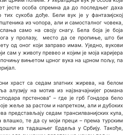
пет јесте особа спремна да до последњег даха
 тих сукоба дође. Бели вук је у фантазијској
штеника из чопора, али и самосталног човека,
слања само на своју снагу. Бела боја је боја
тога у пролазу, место да се пропиње, што би
ету од оног који заправо имам. Уједно, вукови
ји сам у животу превео и којим је моја каријера
 почињу вињетом црног вука на црном пољу, па
еријал.
рни храст са седам златних жирева, на белом
а алузију на мотив из најзначајнијег романа
сподара прстенова“ – где је грб Гондора бело
оје жеље за растом и напретком, али и дубоких
ва представљају седам трансилванијских кула,
а влашко, те да су моји преци – према турским
дошли из тадашњег Ердеља у Србију. Такође,