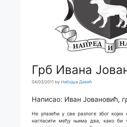
Грб Ивана Јова
04/03/2011
by
Небојша Дикић
Написао: Иван Јовановић,
г
Не улазећи у све разлоге због којих
нагласити међу њима два, како би 