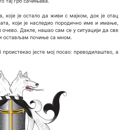
о тај грб сачињава.
 које је остало да живи с мајком, док је отац
ата, који је наследио породично име и имање,
 очево. Дакле, нашао сам се у ситуацији да све
еци остављам почиње са мном.
рб проистекао јесте мој посао: преводилаштво, а