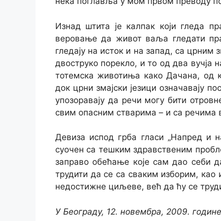
нека поглавља у мом првом преводу п
Изнад штита је калпак који гледа п
веровање да живот ваља гледати прав
гледају на исток и на запад, са црним
двоструко порекло, и то од два вучја 
тотемска животиња како Дачана, од ко
док црни змајски језици означавају по
упозоравају да речи могу бити отровне
свим опасним стварима – и са речима 
Девиза испод грба гласи „Напред и н
суочен са тешким здравственим проблем
заправо обећање које сам дао себи д
трудити да се са сваким изборим, као 
недостижне циљеве, већ да ћу се тру
У Београду, 12. новембра, 2009. годин