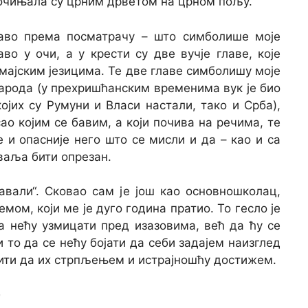
очињала су црним дрветом на црном пољу.
раво према посматрачу – што симболише моје
о у очи, а у крести су две вучје главе, које
 змајским језицима. Те две главе симболишу моје
народа (у прехришћанским временима вук је био
јих су Румуни и Власи настали, тако и Срба),
сао којим се бавим, а који почива на речима, те
 и опасније него што се мисли и да – као и са
ваља бити опрезан.
авали“. Сковао сам је још као основношколац,
ом, који ме је дуго година пратио. То гесло је
а нећу узмицати пред изазовима, већ да ћу се
и то да се нећу бојати да себи задајем наизглед
дити да их стрпљењем и истрајношћу достижем.
е