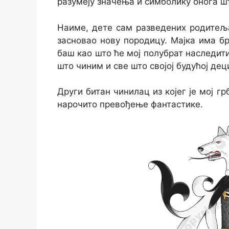
разумеју значења и симболику онога шт
Наиме, дете сам разведених родитеља,
засновао нову породицу. Мајка има бр
баш као што ће мој полубрат наследити
што чиним и све што својој будућој д
Други битан чинилац из којег је мој г
нарочито превођење фантастике.