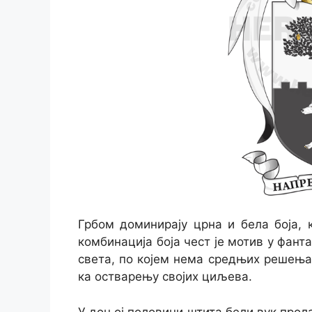
Грбом доминирају црна и бела боја, к
комбинација боја чест је мотив у фант
света, по којем нема средњих решења
ка остварењу својих циљева.
У доњој половини штита бели вук прола