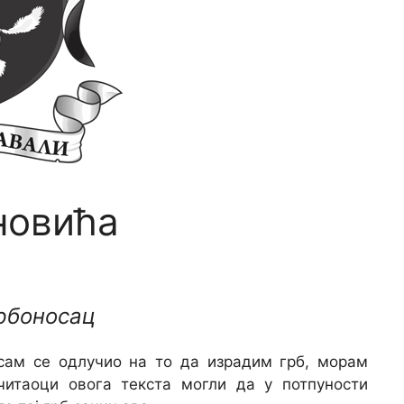
новића
рбоносац
 сам се одлучио на то да израдим грб, морам
читаоци овога текста могли да у потпуности