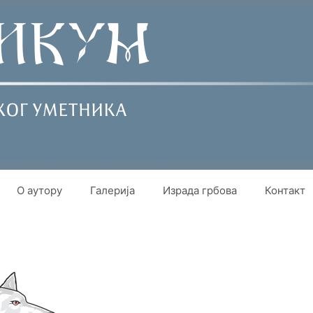
О аутору
Галерија
Израда грбова
Контакт