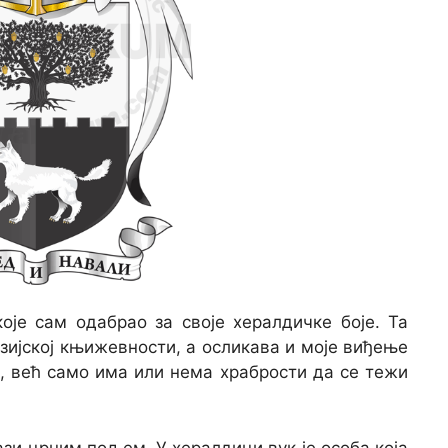
оје сам одабрао за своје хералдичке боје. Та
азијској књижевности, а осликава и моје виђење
, већ само има или нема храбрости да се тежи
зи црним пољем. У хералдици вук је особа која